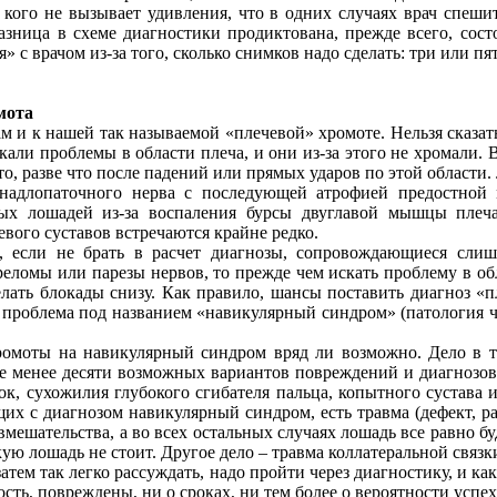
 кого не вызывает удивления, что в одних случаях врач спеши
разница в схеме диагностики продиктована, прежде всего, сос
я» с врачом из-за того, сколько снимков надо сделать: три или пя
мота
м и к нашей так называемой «плечевой» хромоте. Нельзя сказат
кали проблемы в области плеча, и они из-за этого не хромали. 
сто, разве что после падений или прямых ударов по этой области.
 надлопаточного нерва с последующей атрофией предостной
ых лошадей из-за воспаления бурсы двуглавой мышцы плеч
евого суставов встречаются крайне редко.
, если не брать в расчет диагнозы, сопровождающиеся сли
еломы или парезы нервов, то прежде чем искать проблему в об
лать блокады снизу. Как правило, шансы поставить диагноз «п
 проблема под названием «навикулярный синдром» (патология ч
ромоты на навикулярный синдром вряд ли возможно. Дело в т
 менее десяти возможных вариантов повреждений и диагнозов 
, сухожилия глубокого сгибателя пальца, копытного сустава и
х с диагнозом навикулярный синдром, есть травма (дефект, ра
вмешательства, а во всех остальных случаях лошадь все равно бу
кую лошадь не стоит. Другое дело – травма коллатеральной связки
атем так легко рассуждать, надо пройти через диагностику, и ка
ость, повреждены, ни о сроках, ни тем более о вероятности успе