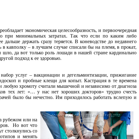
реобладает экономическая целесообразность, и первоочередная
го при минимальных затратах. Так что если по каким либо
е дальше держать сразу теряется. В коневодстве до недавнего
 в кавполку – в лучшем случае списали бы на племя, в прокат,
и шло, да вот только роль лошади в нашей стране кардинально
другой подход к ее здоровью.
 набор услуг – вакцинации и дегельминтизации, прижигание
ндоскоп и пробные клещи для копыт. Кастрация в те времена
ски любую хромоту считали мышечной и независимо от диагноза
в тех лет: «… у нас нет хороших докторов» трудно счесть
врачей было бы нечестно. Им приходилось работать вслепую и
а рубежом или на
оров. Но вот что
г столкнулись со
еотипов и менять