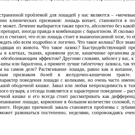
страненной проблемой для лошадей у нас являются – «мочевые 
ии клинических признаков: лошадь копает, становится в поз
е может. Лечение выбирается также просто, абсолютно без какой
препарат, иногда правда в комбинации с баралгином. И сколько
оз и считают, что если лошадь стоит в вышеописанной позе, то 
ждать обо всем подробно и логично. Что такое колика? Все знают
ходящая из живота. Что такое лазикс? Быстродействующий пр
 в клетках, тканях, кровяном русле, кишечнике
организма д
 обезболивающим эффектом? Другими словами, заболел у вас, к
-шпы или баралгина, а примите лучше таблеточку лазикса, так ч
 на самом деле? Растягивание лошади, равно как и копание, 
вным признаком болей в желудочно-кишечном тракте.
характер поведения лошади с коликами, но очень часто именн
шой ободочной кишке. Завал или любая непроходимость в таз
го пузыря, а отсюда появляется и характерное поведение – рас
чной кишке и его всегда стоит рассматривать как дифферен
опаивание лошади, кормление в большом количестве соломой, 
нге. Нередко причиной завала становятся проблемы с зубами
 может развиваться постепенно, неделями, сопровождаясь оч