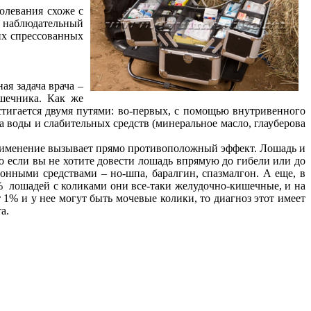
болевания схоже с
ь наблюдательный
их спрессованных
ая задача врача –
шечника. Как же
тигается двумя путями: во-первых, с помощью внутривенного
а воды и слабительных средств (минеральное масло, глауберова
применение вызывает прямо противоположный эффект. Лошадь и
о если вы не хотите довести лошадь впрямую до гибели или до
онными средствами – но-шпа, баралгин, спазмалгон. А еще, в
99% лошадей с коликами они все-таки желудочно-кишечные, и на
 1% и у нее могут быть мочевые колики, то диагноз этот имеет
а.