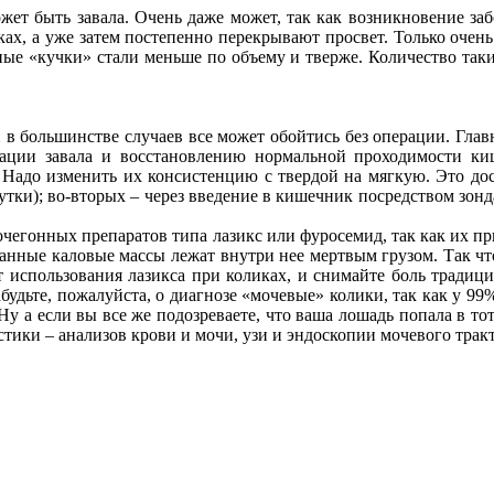
ожет быть завала. Очень даже может, так как возникновение за
ках, а уже затем постепенно перекрывают просвет. Только очен
ные «кучки» стали меньше по объему и тверже. Количество так
 в большинстве случаев все может обойтись без операции. Главн
уации завала и восстановлению нормальной проходимости ки
 Надо изменить их консистенцию с твердой на мягкую. Это дос
сутки); во-вторых – через введение в кишечник посредством зонд
мочегонных препаратов типа лазикс или фуросемид, так как их 
ванные каловые массы лежат внутри нее мертвым грузом. Так чт
т использования лазикса при коликах, и снимайте боль традици
забудьте, пожалуйста, о диагнозе «мочевые» колики, так как у 
у а если вы все же подозреваете, что ваша лошадь попала в тот
тики – анализов крови и мочи, узи и эндоскопии мочевого тракт