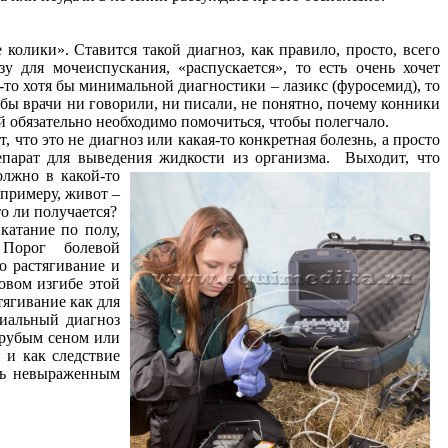
колики». Ставится такой диагноз, как правило, просто, всего
у для мочеиспускания, «распускается», то есть очень хочет
-то хотя бы минимальной диагностики – лазикс (фуросемид), то
 бы врачи ни говорили, ни писали, не понятно, почему конники
ей обязательно необходимо помочиться, чтобы полегчало.
, что это не диагноз или какая-то конкретная болезнь, а просто
епарат для выведения жидкости из организма. Выходит, что
олжно в какой-то
 примеру, живот –
то ли получается?
катание по полу,
 Порог болевой
о растягивание и
овом изгибе этой
тягивание как для
циальный диагноз
грубым сеном или
 и как следствие
ень невыраженным