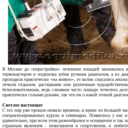
В Москве до «перестройки» лечением лошадей занимались в
термокаутером и подпилка зубов ручным рашпилем, а из диа
проходила практически «на живую», от колик спасались аналь
лечили отдыхом, растирками или различным чудодейственны
безосновательным, ведь слишком часто лошади лечились долг
практически голыми руками, так что ни о какой точной диаг
Светлое настоящее
С тех пор уже прошло немало времени, и врачи по большей ча
специализированных курсах и семинарах. Появилось у нас 
удивительно, при всем этом разнообразии и оснащении и так 
странным явлением – нежеланием и спортсменов, и любител