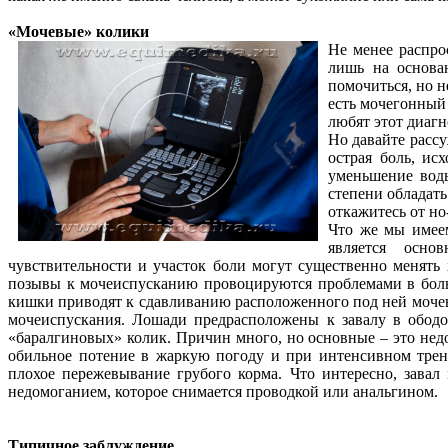
«Мочевые» колики
Не менее распро
лишь на основан
помочиться, но н
есть мочегонный 
любят этот диагн
Но давайте рассу
острая боль, ис
уменьшение воды
степени обладать
откажитесь от но
Что же мы имеем
является осно
чувствительности и участок боли могут существенно менять 
позывы к мочеиспусканию провоцируются проблемами в боль
кишки приводят к сдавливанию расположенного под ней мочево
мочеиспускания. Лошади предрасположены к завалу в ободо
«баралгиновых» колик. Причин много, но основные – это нед
обильное потение в жаркую погоду и при интенсивном трени
плохое пережевывание грубого корма. Что интересно, завал
недомоганием, которое снимается проводкой или анальгином.
Типичное заблуждение