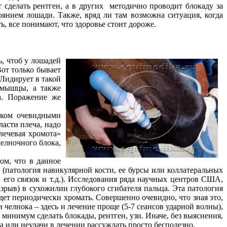
т сделать рентген, а в других методично проводит блокаду за
тоянием лошади. Также, вряд ли там возможна ситуация, когда
ть, все понимают, что здоровье стоит дороже.
ь, чтоб у лошадей
Вот только бывает
 Лидирует в такой
 мышцы, а также
а. Поражение же
шком очевидными
ласти плеча, надо
лечевая хромота»
елночного блока,
ом, что в данное
(патология навикулярной кости, ее бурсы или коллатеральных
 его связок и т.д.). Исследования ряда научных центров США,
зрыв) в сухожилии глубокого сгибателя пальца. Эта патология
дет периодически хромать. Совершенно очевидно, что зная это,
 челнока – здесь и лечение проще (5-7 сеансов ударной волны),
к минимум сделать блокады, рентген, узи. Иначе, без выяснения,
ха или неудачи в лечении рассуждать просто бесполезно.