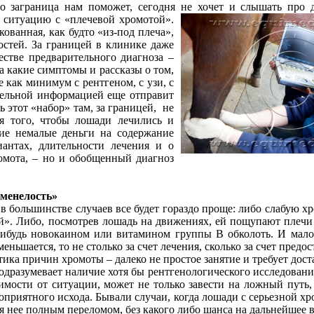
то заграница нам поможет, сегодня не хочет и слышать про 
ы ситуацию с «плечевой хромотой».
ованная, как будто «из-под плеча»,
остей. За границей в клинике даже
естве предварительного диагноза –
а какие симптомы и рассказы о том,
 как минимум с рентгеном, с узи, с
тельной информацией еще отправит
этот «набор» там, за границей, не
я того, чтобы лошади лечились и
ие немалые деньги на содержание
антах, длительности лечения и о
ромота, – но и обобщенный диагноз
аменелость»
 в большинстве случаев все будет гораздо проще: либо слабую хр
ой». Либо, посмотрев лошадь на движениях, ей пощупают плечи 
ибудь новокаином или витамином группы В обколоть. И мало 
меньшается, то не столько за счет лечения, сколько за счет предо
ика причин хромоты – далеко не простое занятие и требует дос
подразумевает наличие хотя бы рентгенологического исследован
симости от ситуации, может не только завести на ложный путь
оприятного исхода. Бывали случаи, когда лошади с серьезной хр
я нее полным переломом, без какого либо шанса на дальнейшее 