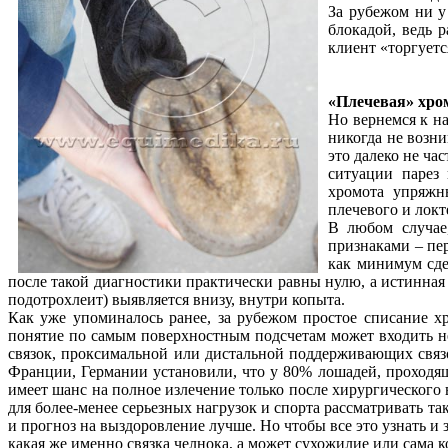
За рубежом ни у
блокадой, ведь 
клиент «торгуетс
«Плечевая» хро
Но вернемся к на
никогда не возни
это далеко не ча
ситуации парез
хромота упряжн
плечевого и локт
В любом случае
признаками – пер
как минимум сде
после такой диагностики практически равны нулю, а истинная
подотрохлеит) выявляется внизу, внутри копыта.
Как уже упоминалось ранее, за рубежом простое списание х
понятие по самым поверхностным подсчетам может входить не
связок, проксимальной или дистальной поддерживающих связок
Франции, Германии установили, что у 80% лошадей, проходящи
имеет шанс на полное излечение только после хирургического 
для более-менее серьезных нагрузок и спорта рассматривать та
и прогноз на выздоровление лучше. Но чтобы все это узнать и з
какая же именно связка челнока, а может сухожилие или сама к