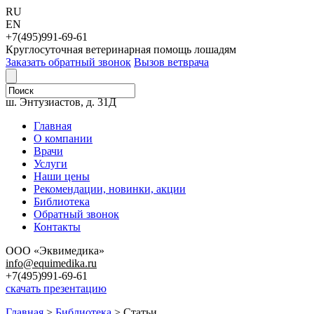
RU
EN
+7(495)991-69-61
Круглосуточная ветеринарная помощь лошадям
Заказать обратный звонок
Вызов ветврача
111123, г. Москва,
ш. Энтузиастов, д. 31Д
Главная
О компании
Врачи
Услуги
Наши цены
Рекомендации, новинки, акции
Библиотека
Обратный звонок
Контакты
ООО «Эквимедика»
info@equimedika.ru
+7(495)991-69-61
скачать презентацию
Главная
>
Библиотека
>
Статьи