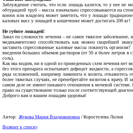
Заблуждение считать, что если лошадь калится, то у нее не м
обтурацией труб – массы изначально спрессовываются на стен
конюх или владелец может заметить, что у лошади традицион
каловых масс у лошадей в кишечнике может достигать 200 кг!
Не губите лошадей!
Завал по сложности лечения – не самое тяжелое заболевание, и
медикаментозно способствовать как можно скорейшей эвак
заставить спрессованные каловые массы покинуть организм?
введения больших объемов растворов (от 50 и более литров в 
соль).
Как мы видим, ни в одной из приведенных схем лечения нет 
без этого препарата испытывает дефицит жидкости, а спрессо
ряда осложнений, например ламинита и колита, откажитесь о
более тяжелых случаях, не пренебрегайте визитом к врачу. И 
самом деле не имеют никакого отношения к мочевой системе. Н
право на существование только после соответствующей диагнос
Доброго вам и вашим лошадям здоровья!
Автор:
Жукова Мария Владимировна
/ Коростелева Лилия
Возврат к списку