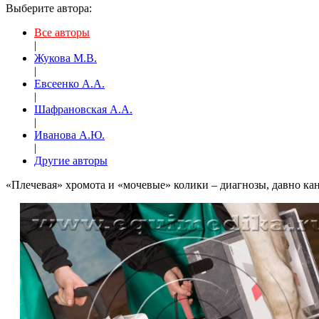
Выберите автора:
Все авторы
|
Жукова М.В.
|
Евсеенко А.А.
|
Шафрановская А.А.
|
Иванова А.Ю.
|
Другие авторы
«Плечевая» хромота и «мочевые» колики – диагнозы, давно ка