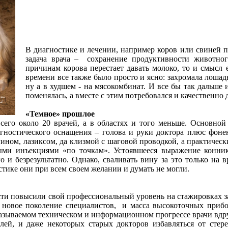
В диагностике и лечении, например коров или свиней п
задача врача – сохранение продуктивности животно
причинам корова перестает давать молоко, то и смысл е
времени все также было просто и ясно: захромала лошадь
ну а в худшем - на мясокомбинат. И все бы так дальше 
поменялась, а вместе с этим потребовался и качественно 
«Темное» прошлое
сего около 20 врачей, а в областях и того меньше. Основной
гностического оснащения – голова и руки доктора плюс фоне
гином, лазиксом, да клизмой с шаговой проводкой, а практиче
ми инъекциями «по точкам». Устоявшееся выражение коннико
о и безрезультатно. Однако, сваливать вину за это только на 
ностике они при всем своем желании и думать не могли.
сти повысили свой профессиональный уровень на стажировках з
и новое поколение специалистов, и масса высокоточных приб
называемом техническом и информационном прогрессе врачи вдру
ей, и даже некоторых старых докторов избавляться от стер