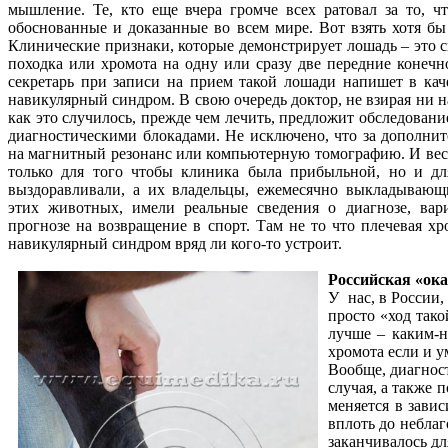
мышление. Те, кто еще вчера громче всех ратовал за то, ч
обоснованные и доказанные во всем мире. Вот взять хотя б
Клинические признаки, которые демонстрирует лошадь – это ск
походка или хромота на одну или сразу две передние конечн
секретарь при записи на прием такой лошади напишет в кач
навикулярный синдром. В свою очередь доктор, не взирая ни н
как это случилось, прежде чем лечить, предложит обследование
диагностическими блокадами. Не исключено, что за дополни
на магнитный резонанс или компьютерную томографию. И весь 
только для того чтобы клиника была прибыльной, но и дл
выздоравливали, а их владельцы, ежемесячно выкладывающ
этих животных, имели реальные сведения о диагнозе, вари
прогнозе на возвращение в спорт. Там не то что плечевая х
навикулярный синдром вряд ли кого-то устроит.
Российская «ок
У нас, в России,
просто «ход так
лучше – каким-н
хромота если и у
Вообще, диагност
случая, а также 
меняется в зави
вплоть до неблаг
заканчивалось дл