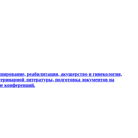
пирование, реабилитация, акушерство и гинекология,
теринарной литературы, подготовка документов на
ие конференций.