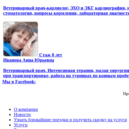
Ветеринарный врач-кардиолог, ЭХО и ЭКГ кардиография, 
стоматология, вопросы кормления, лабораторная диагност
Стаж 8 лет
Иванова Анна Юрьевна
Ветеринарный врач. Интенсивная терапия, малая хирургия
при транспортировке, работа на турнирах по конным пробе
Мы в Facebook:
Пр
О компании
Новости
Узнать ближайшие поездки и получить скидку на услуги
Услуги