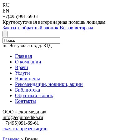
RU
EN
+7(495)991-69-61
Круглосуточная ветеринарная помощь лошадям
Заказать обратный звонок
Вызов ветврача
111123, г. Москва,
ш. Энтузиастов, д. 31Д
Главная
О компании
Врачи
Услуги
Наши цены
Рекомендации, новинки, акции
Библиотека
Обратный звонок
Контакты
ООО «Эквимедика»
info@equimedika.ru
+7(495)991-69-61
скачать презентацию
Главная
>
Врачи