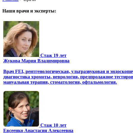
Наши врачи и эксперты:
Стаж 19 лет
Жукова Мария Владимировна
Врач FEI, рентгенологическая, ультразвуковая и эндоскопи
диагностика хромоты, неврология, предпродажное тестиров
мануальная терапия, стоматология, офтальмология.
Стаж 10 лет
Евсеенко Анастасия Алексеевна