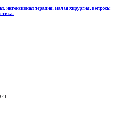
я, интенсивная терапия, малая хирургия, вопросы
стика.
9-61