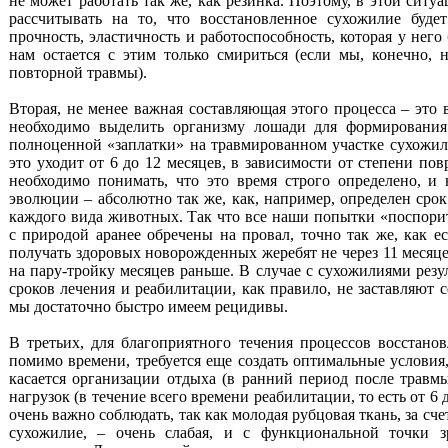
не может работать так же, как резинка. Поэтому, в этой сит
рассчитывать на то, что восстановленное сухожилие буде
прочность, эластичность и работоспособность, которая у него
нам остается с этим только смириться (если мы, конечно, 
повторной травмы).
Вторая, не менее важная составляющая этого процесса – это 
необходимо выделить организму лошади для формирования
полноценной «заплатки» на травмированном участке сухожили
это уходит от 6 до 12 месяцев, в зависимости от степени пов
необходимо понимать, что это время строго определено, и 
эволюции – абсолютно так же, как, например, определен сро
каждого вида животных. Так что все наши попытки «поспорит
с природой аранее обречены на провал, точно так же, как 
получать здоровых новорожденных жеребят не через 11 месяце
на пару-тройку месяцев раньше. В случае с сухожилиями рез
сроков лечения и реабилитации, как правило, не заставляют с
мы достаточно быстро имеем рецидивы.
В третьих, для благоприятного течения процессов восстано
помимо времени, требуется еще создать оптимальные условия
касается организации отдыха (в ранний период после травм
нагрузок (в течение всего времени реабилитации, то есть от 6 
очень важно соблюдать, так как молодая рубцовая ткань, за сче
сухожилие, – очень слабая, и с функциональной точки з