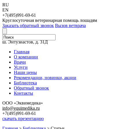
RU
EN
+7(495)991-69-61
Круглосуточная ветеринарная помощь лошадям
Заказать обратный звонок
Вызов ветврача
111123, г. Москва,
ш. Энтузиастов, д. 31Д
Главная
О компании
Врачи
Услуги
Наши цены
Рекомендации, новинки, акции
Библиотека
Обратный звонок
Контакты
ООО «Эквимедика»
info@equimedika.ru
+7(495)991-69-61
скачать презентацию
Главная
>
Библиотека
>
Статьи