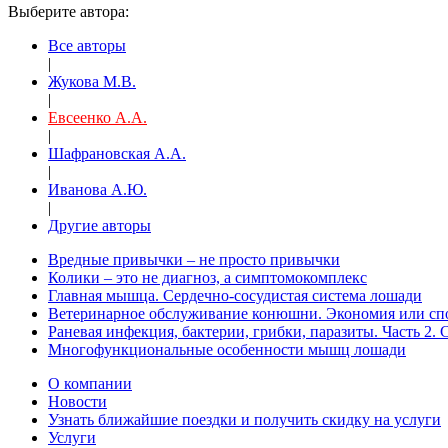
Выберите автора:
Все авторы
|
Жукова М.В.
|
Евсеенко А.А.
|
Шафрановская А.А.
|
Иванова А.Ю.
|
Другие авторы
Вредные привычки – не просто привычки
Колики – это не диагноз, а симптомокомплекс
Главная мышца. Сердечно-сосудистая система лошади
Ветеринарное обслуживание конюшни. Экономия или сп
Раневая инфекция, бактерии, грибки, паразиты. Часть 2. 
Многофункциональные особенности мышц лошади
О компании
Новости
Узнать ближайшие поездки и получить скидку на услуги
Услуги