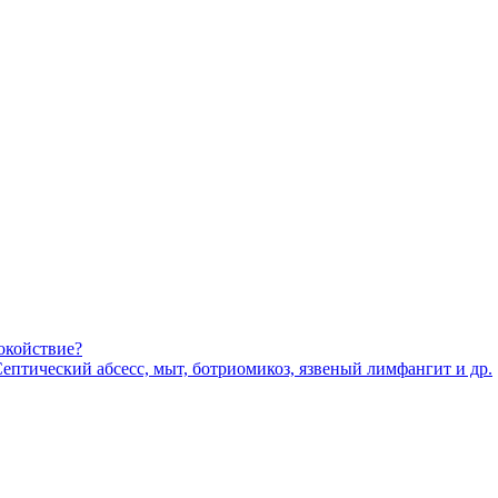
окойствие?
Септический абсесс, мыт, ботриомикоз, язвеный лимфангит и др.